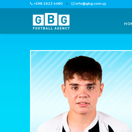
+598 2623 4480
info@gbg.com.uy
HO