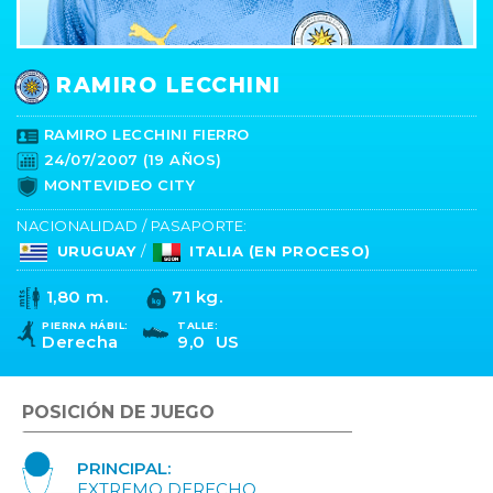
RAMIRO LECCHINI
RAMIRO LECCHINI FIERRO
24/07/2007 (19 AÑOS)
MONTEVIDEO CITY
NACIONALIDAD / PASAPORTE:
URUGUAY
/
ITALIA (EN PROCESO)
1,80 m.
71 kg.
PIERNA HÁBIL:
TALLE:
Derecha
9,0 US
POSICIÓN DE JUEGO
PRINCIPAL:
EXTREMO DERECHO